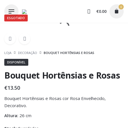
Skip
0
to
€
0.00
content
ESGOTADO
LOJA
DECORAÇÃO
BOUQUET HORTÊNSIAS E ROSAS
DISPONÍVEL
Bouquet Hortênsias e Rosas
€
13.50
Bouquet Hortênsias e Rosas cor Rosa Envelhecido,
Decorativo.
Altura:
26 cm