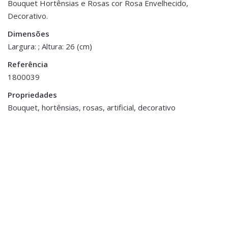
Bouquet Hortênsias e Rosas cor Rosa Envelhecido,
Decorativo.
Dimensões
26 cm
Dimensões
Largura: ; Altura: 26 (cm)
Referência
1800039
Propriedades
Bouquet, hortênsias, rosas, artificial, decorativo
Decoração
,
Porta Velas e Velas
Decoração
,
Flores e Plantas
Vela Lene Bjerre Dourada
Pé de Flor Amaryllis -
€18.75
Vermelho
€15.00