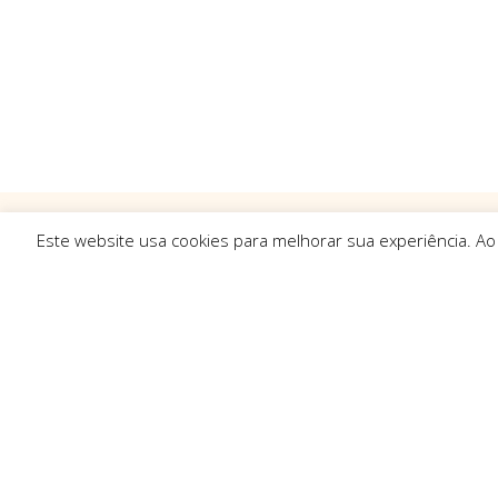
Este website usa cookies para melhorar sua experiência. Ao
Ligações R
Sobre Nós
Serviços
Politica de Pr