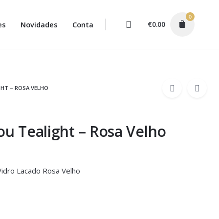
0
es
Novidades
Conta
€
0.00
GHT – ROSA VELHO
 ou Tealight – Rosa Velho
 Vidro Lacado Rosa Velho