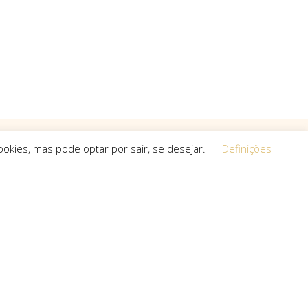
okies, mas pode optar por sair, se desejar.
Definições
Equipa
 a procura de
O espírito que esteve na base da
a, que não
concretização do sonho deste projeto é o
s cria.
que a equipa mantém em cada um dos
projetos que toma em mãos, seja de grande,