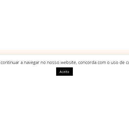
 continuar a navegar no nosso website, concorda com o uso de co
Aceito
ápidas
HomeArt
O que nos define como marca é
uma identidade única, com alm
segue tendências mas sim que a
ivacidade