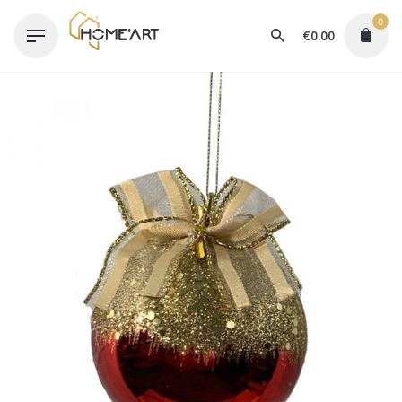
Skip
0
to
€
0.00
content