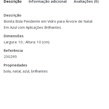
Descrição
Informação adicional
Avaliações (0)
Descrição
There are no reviews yet.
Peso
0.200 kg
Bonita Bola Pendente em Vidro para Árvore de Natal.
Em Azul com Aplicações Brilhantes
Be the first to review “Bola Pendente
Dimensões
10 × 10 cm
Vidro – Vermelho”
Dimensões
Largura: 10 ; Altura: 10 (cm)
You must be <a href="https://www.homeart.pt/minha-
Referência
conta/">logged in</a> to post a review.
230295
Propriedades
bola, natal, azul, brilhantes
Decoração
,
Decoração Diversos de Natal
,
Almofadas Decorativas
,
Natal
,
Porta Velas e Velas
Decoração
,
Natal
,
Castiçal em Metal Dourado
Têxteis de Natal
€33.00
Almofada Natal - Casa