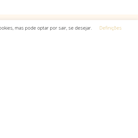
okies, mas pode optar por sair, se desejar.
Definições
Equipa
 a procura de
O espírito que esteve na base da
a, que não
concretização do sonho deste projeto é o
s cria.
que a equipa mantém em cada um dos
projetos que toma em mãos, seja de grande,
pequena ou média dimensão.
uro com: