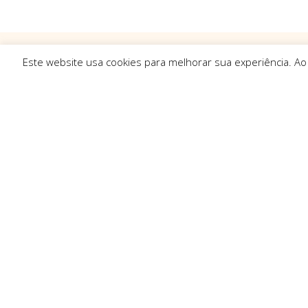
Este website usa cookies para melhorar sua experiência. Ao
Ligações R
Sobre Nós
Serviços
Politica de Pr
Solicitar Orç
Contactos
Resolução de 
Trocas e Dev