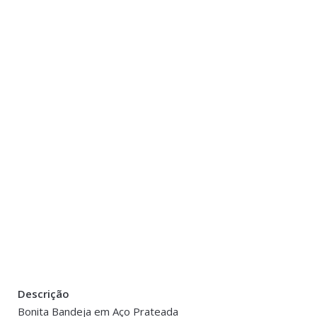
Descrição
There are no reviews yet.
Peso
1 kg
Bonita Bandeja em Aço Prateada