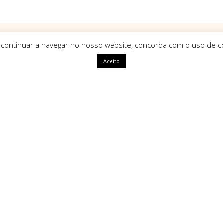
 continuar a navegar no nosso website, concorda com o uso de co
Aceito
ápidas
HomeArt
O que nos define como marca é
uma identidade única, com alm
segue tendências mas sim que a
ivacidade
amento
Tipos de Pagamento Seg
Litígios
oluções