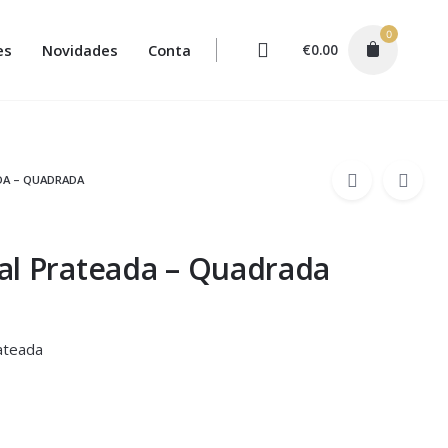
0
es
Novidades
Conta
€
0.00
DA – QUADRADA
al Prateada – Quadrada
ateada