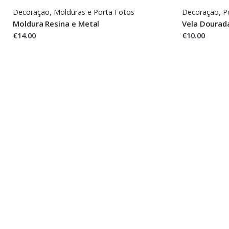
Decoração
,
Molduras e Porta Fotos
Decoração
,
P
Moldura Resina e Metal
Vela Dourada
€14.00
€10.00