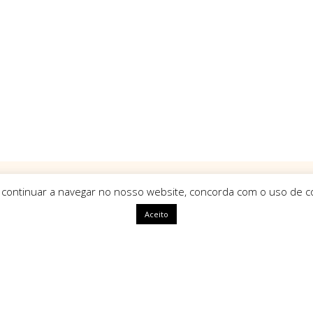
 continuar a navegar no nosso website, concorda com o uso de co
Aceito
ápidas
HomeArt
O que nos define como marca é
uma identidade única, com alm