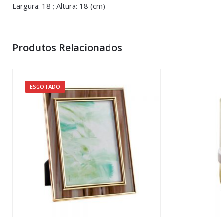
Largura: 18 ; Altura: 18 (cm)
You must be <a href="https://www.homeart.pt/minha-conta/"
Produtos Relacionados
ESGOTADO