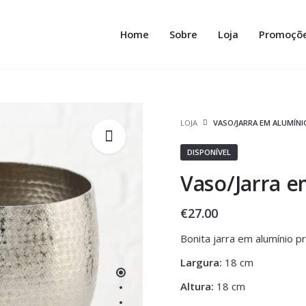
Home
Sobre
Loja
Promoçõ
LOJA
VASO/JARRA EM ALUMÍNI
DISPONÍVEL
Vaso/Jarra e
€
27.00
Bonita jarra em alumínio pr
Largura:
18 cm
Altura:
18 cm