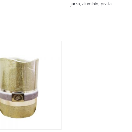
jarra, alumínio, prata
>logged in</a> to post a review.