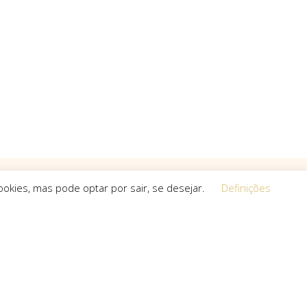
okies, mas pode optar por sair, se desejar.
Definições
Equipa
 a procura de
O espírito que esteve na base da
a, que não
concretização do sonho deste projeto é o