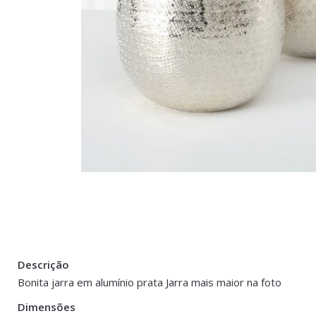
Descrição
There are no reviews yet.
Peso
0.900 kg
Bonita jarra em alumínio prata Jarra mais maior na foto
Be the first to review “Vaso/Jarra em Alumí
Dimensões
Dimensões
18 × 18 cm