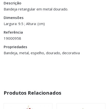
Descrição
Peso
0.300 kg
Bandeja retangular em metal dourado.
Dimensões
Dimensões
29 × 9.5 cm
Largura: 9.5 ; Altura: (cm)
Referência
19000958
Propriedades
Bandeja, metal, espelho, dourado, decorativa
Produtos Relacionados