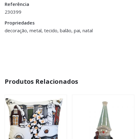
Referência
conta/">logged in</a> to post a review.
230399
Propriedades
decoração, metal, tecido, balão, pai, natal
Produtos Relacionados