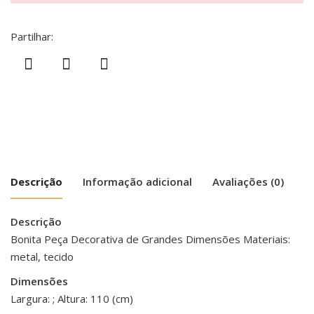
Partilhar:
Descrição
Informação adicional
Avaliações (0)
Descrição
There are no reviews yet.
Peso
1.5 kg
Bonita Peça Decorativa de Grandes Dimensões Materiais:
metal, tecido
Be the first to review “Balão Pai Natal –
Dimensões
110 cm
110 Cms”
Dimensões
Largura: ; Altura: 110 (cm)
You must be <a href="https://www.homeart.pt/minha-