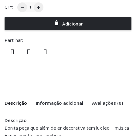
QTY:
Adicionar
Partilhar:
Descrição
Informação adicional
Avaliações (0)
Descrição
There are no reviews yet.
Peso
2 kg
Bonita peça que além de er decorativa tem lux led + música
+ moviemnto com comboio