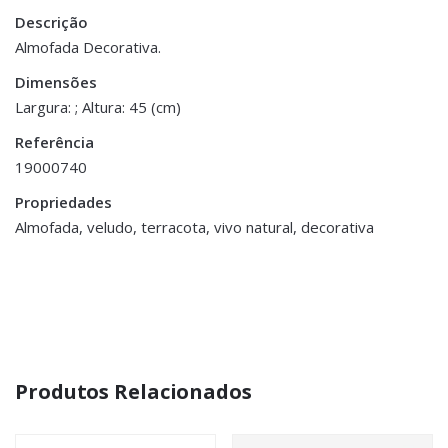
Descrição
Peso
0.200 kg
Almofada Decorativa.
Dimensões
Dimensões
45 × 45 cm
Largura: ; Altura: 45 (cm)
Referência
19000740
Propriedades
Almofada, veludo, terracota, vivo natural, decorativa
Produtos Relacionados