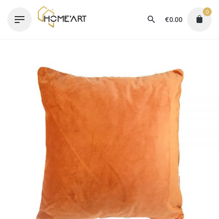
Skip
0
to
€
0.00
content