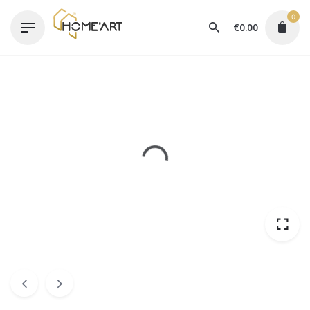
Skip
0
to
€
0.00
content