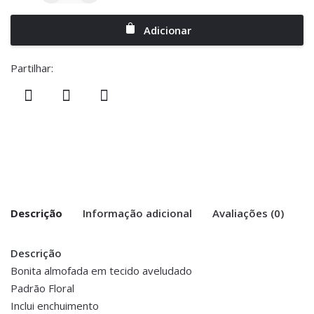
Adicionar
Partilhar:
Descrição
Informação adicional
Avaliações (0)
Descrição
There are no reviews yet.
Peso
0.200 kg
Bonita almofada em tecido aveludado
Padrão Floral
Be the first to review “Almofada Tecido
Dimensões
50 × 30 cm
Inclui enchuimento
Veludo – Floral”