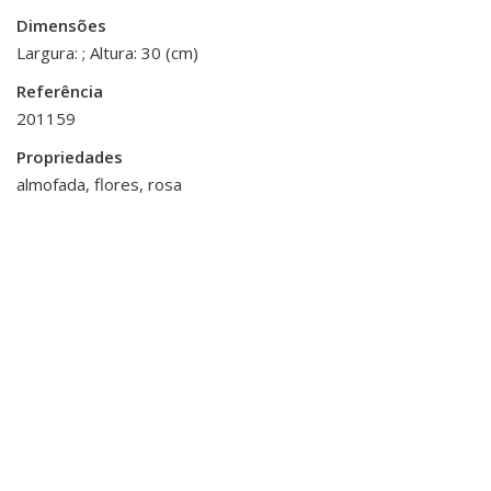
Dimensões
You must be <a href="https://www.homeart.pt/minha-
Largura: ; Altura: 30 (cm)
conta/">logged in</a> to post a review.
Referência
201159
Propriedades
almofada, flores, rosa
Decoração
,
Flores e Plantas
Decoração
,
Pé de Flor Amaryllis -
Porta Velas e Velas
Vermelho
Vela Lene Bjerre Dourada
€15.00
€18.75