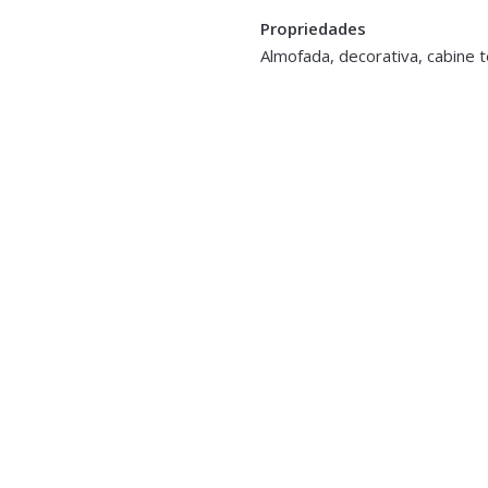
Propriedades
Almofada, decorativa, cabine t
orta Velas e Velas
 c/ Led