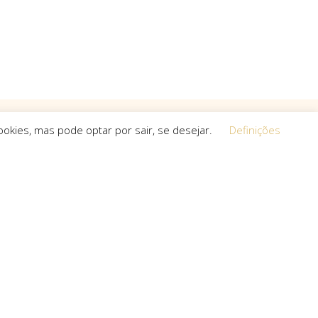
okies, mas pode optar por sair, se desejar.
Definições
Equipa
 a procura de
O espírito que esteve na base da
a, que não
concretização do sonho deste projeto é o
s cria.
que a equipa mantém em cada um dos
projetos que toma em mãos, seja de grande,
pequena ou média dimensão.