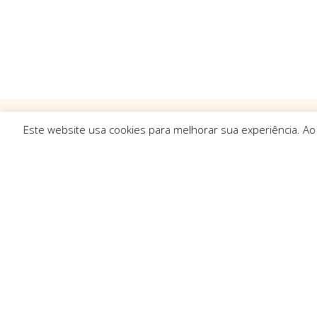
Este website usa cookies para melhorar sua experiência. Ao
Ligações R
Sobre Nós
Serviços
Politica de Pr
Solicitar Orç