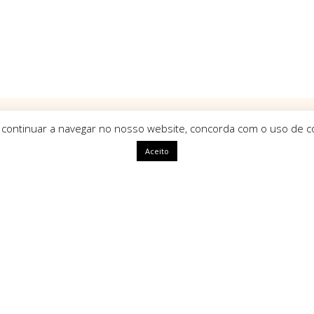
 continuar a navegar no nosso website, concorda com o uso de co
Aceito
ápidas
HomeArt
O que nos define como marca é
uma identidade única, com alm
segue tendências mas sim que a
ivacidade
amento