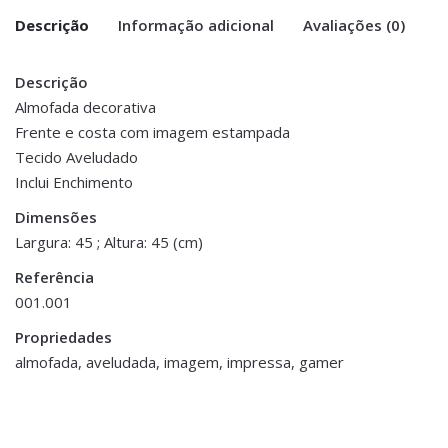
Descrição
Informação adicional
Avaliações (0)
Descrição
There are no reviews yet.
Peso
0.300 kg
Almofada decorativa
Frente e costa com imagem estampada
Be the first to review “Almofada
Dimensões
45 × 45 cm
Tecido Aveludado
Decorativa – Gamer”
Inclui Enchimento
You must be <a href="https://www.homeart.pt/minha-
Dimensões
conta/">logged in</a> to post a review.
Largura: 45 ; Altura: 45 (cm)
ESGOTADO
Referência
001.001
Propriedades
Decoração
,
almofada, aveludada, imagem, impressa, gamer
Porta Velas e Velas
Decoração
,
Flores e Plantas
Tealight em Vidro
Pé de Orquídea
Mercurizado
€19.40
€7.00