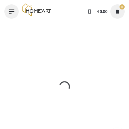
Skip
0
to
€
0.00
content