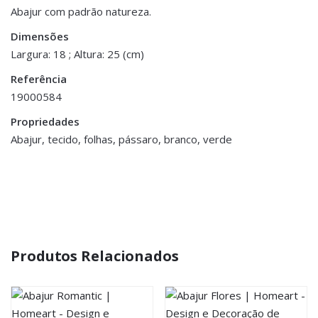
Peso
0.200 kg
Abajur com padrão natureza.
Dimensões
Dimensões
18 × 25 cm
Largura: 18 ; Altura: 25 (cm)
Referência
19000584
Propriedades
Abajur, tecido, folhas, pássaro, branco, verde
Produtos Relacionados