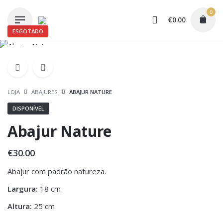
Skip
0
to
€
0.00
content
ESGOTADO
LOJA
ABAJURES
ABAJUR NATURE
DISPONÍVEL
Abajur Nature
€
30.00
Abajur com padrão natureza.
Largura:
18 cm
Altura:
25 cm