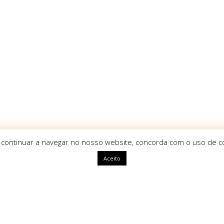
 continuar a navegar no nosso website, concorda com o uso de co
Aceito
ápidas
HomeArt
O que nos define como marca é