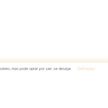
okies, mas pode optar por sair, se desejar.
Definições
Equipa
 a procura de
O espírito que esteve na base da